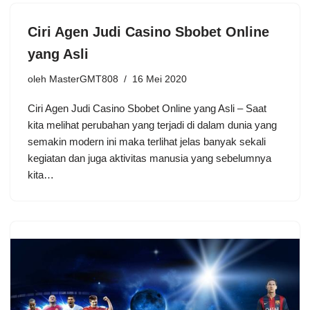
Ciri Agen Judi Casino Sbobet Online
yang Asli
oleh
MasterGMT808
16 Mei 2020
Ciri Agen Judi Casino Sbobet Online yang Asli – Saat
kita melihat perubahan yang terjadi di dalam dunia yang
semakin modern ini maka terlihat jelas banyak sekali
kegiatan dan juga aktivitas manusia yang sebelumnya
kita…