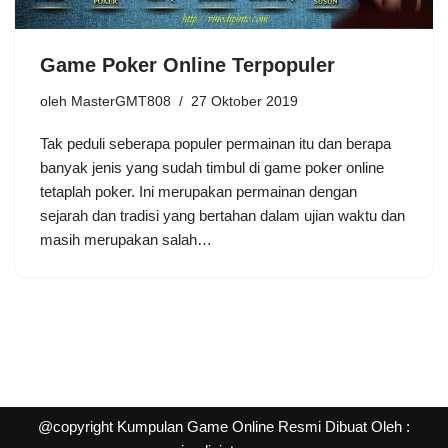
Game Poker Online Terpopuler
oleh
MasterGMT808
27 Oktober 2019
Tak peduli seberapa populer permainan itu dan berapa
banyak jenis yang sudah timbul di game poker online
tetaplah poker. Ini merupakan permainan dengan
sejarah dan tradisi yang bertahan dalam ujian waktu dan
masih merupakan salah…
@copyright Kumpulan Game Online Resmi Dibuat Oleh :