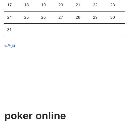
17
18
19
20
21
22
23
24
25
26
27
28
29
30
31
« Agu
poker online