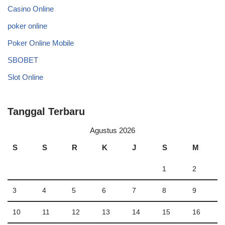
Casino Online
poker online
Poker Online Mobile
SBOBET
Slot Online
Tanggal Terbaru
Agustus 2026
S
S
R
K
J
S
M
1
2
3
4
5
6
7
8
9
10
11
12
13
14
15
16