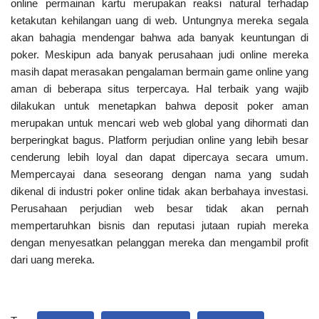
online permainan kartu merupakan reaksi natural terhadap
ketakutan kehilangan uang di web. Untungnya mereka segala
akan bahagia mendengar bahwa ada banyak keuntungan di
poker. Meskipun ada banyak perusahaan judi online mereka
masih dapat merasakan pengalaman bermain game online yang
aman di beberapa situs terpercaya. Hal terbaik yang wajib
dilakukan untuk menetapkan bahwa deposit poker aman
merupakan untuk mencari web web global yang dihormati dan
berperingkat bagus. Platform perjudian online yang lebih besar
cenderung lebih loyal dan dapat dipercaya secara umum.
Mempercayai dana seseorang dengan nama yang sudah
dikenal di industri poker online tidak akan berbahaya investasi.
Perusahaan perjudian web besar tidak akan pernah
mempertaruhkan bisnis dan reputasi jutaan rupiah mereka
dengan menyesatkan pelanggan mereka dan mengambil profit
dari uang mereka.