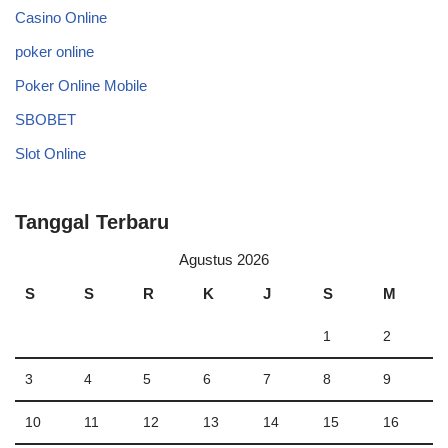
Casino Online
poker online
Poker Online Mobile
SBOBET
Slot Online
Tanggal Terbaru
Agustus 2026
S
S
R
K
J
S
M
1
2
3
4
5
6
7
8
9
10
11
12
13
14
15
16