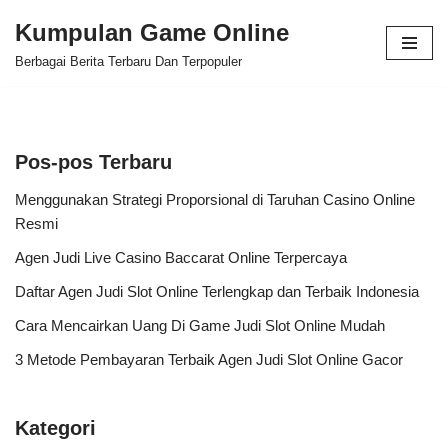
Kumpulan Game Online
Lompat
Berbagai Berita Terbaru Dan Terpopuler
ke
konten
Pos-pos Terbaru
Menggunakan Strategi Proporsional di Taruhan Casino Online
Resmi
Agen Judi Live Casino Baccarat Online Terpercaya
Daftar Agen Judi Slot Online Terlengkap dan Terbaik Indonesia
Cara Mencairkan Uang Di Game Judi Slot Online Mudah
3 Metode Pembayaran Terbaik Agen Judi Slot Online Gacor
Kategori