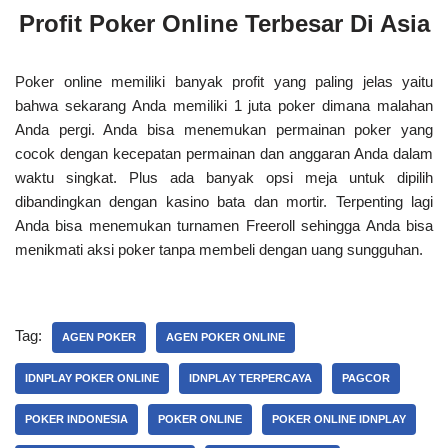
Profit Poker Online Terbesar Di Asia
Poker online memiliki banyak profit yang paling jelas yaitu
bahwa sekarang Anda memiliki 1 juta poker dimana malahan
Anda pergi. Anda bisa menemukan permainan poker yang
cocok dengan kecepatan permainan dan anggaran Anda dalam
waktu singkat. Plus ada banyak opsi meja untuk dipilih
dibandingkan dengan kasino bata dan mortir. Terpenting lagi
Anda bisa menemukan turnamen Freeroll sehingga Anda bisa
menikmati aksi poker tanpa membeli dengan uang sungguhan.
Tag:
AGEN POKER
AGEN POKER ONLINE
IDNPLAY POKER ONLINE
IDNPLAY TERPERCAYA
PAGCOR
POKER INDONESIA
POKER ONLINE
POKER ONLINE IDNPLAY