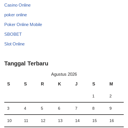
Casino Online
poker online
Poker Online Mobile
SBOBET
Slot Online
Tanggal Terbaru
Agustus 2026
S
S
R
K
J
S
M
1
2
3
4
5
6
7
8
9
10
11
12
13
14
15
16