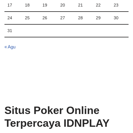
17
18
19
20
21
22
23
24
25
26
27
28
29
30
31
« Agu
Situs Poker Online
Terpercaya IDNPLAY