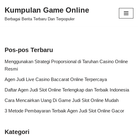
Kumpulan Game Online
Lompat
Berbagai Berita Terbaru Dan Terpopuler
ke
konten
Pos-pos Terbaru
Menggunakan Strategi Proporsional di Taruhan Casino Online
Resmi
Agen Judi Live Casino Baccarat Online Terpercaya
Daftar Agen Judi Slot Online Terlengkap dan Terbaik Indonesia
Cara Mencairkan Uang Di Game Judi Slot Online Mudah
3 Metode Pembayaran Terbaik Agen Judi Slot Online Gacor
Kategori