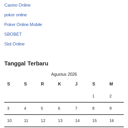
Casino Online
poker online
Poker Online Mobile
SBOBET
Slot Online
Tanggal Terbaru
Agustus 2026
S
S
R
K
J
S
M
1
2
3
4
5
6
7
8
9
10
11
12
13
14
15
16