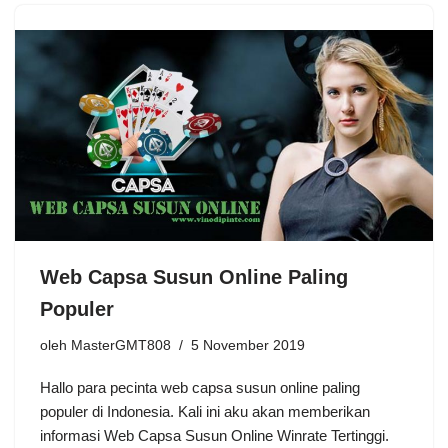
Web Capsa Susun Online Paling
Populer
oleh
MasterGMT808
5 November 2019
Hallo para pecinta web capsa susun online paling
populer di Indonesia. Kali ini aku akan memberikan
informasi Web Capsa Susun Online Winrate Tertinggi.