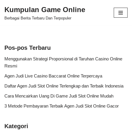
Kumpulan Game Online
Lompat
Berbagai Berita Terbaru Dan Terpopuler
ke
konten
Pos-pos Terbaru
Menggunakan Strategi Proporsional di Taruhan Casino Online
Resmi
Agen Judi Live Casino Baccarat Online Terpercaya
Daftar Agen Judi Slot Online Terlengkap dan Terbaik Indonesia
Cara Mencairkan Uang Di Game Judi Slot Online Mudah
3 Metode Pembayaran Terbaik Agen Judi Slot Online Gacor
Kategori