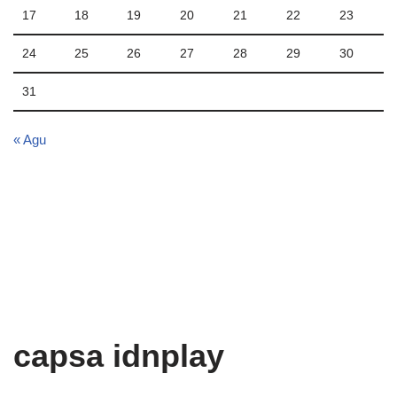
17
18
19
20
21
22
23
24
25
26
27
28
29
30
31
« Agu
capsa idnplay