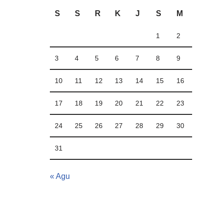
S
S
R
K
J
S
M
1
2
3
4
5
6
7
8
9
10
11
12
13
14
15
16
17
18
19
20
21
22
23
24
25
26
27
28
29
30
31
« Agu